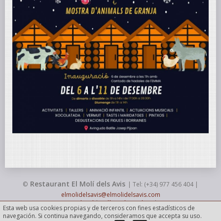
Restaurant El Molí dels Avis
©
| Tel: (+34) 977 456 404 |
elmolidelsavis@elmolidelsavis.com
Aviso legal
|
Política de cookies
|
Esta web usa cookies propias y de terceros con fines estadísticos de
navegación. Si continua navegando, consideramos que accepta su uso.