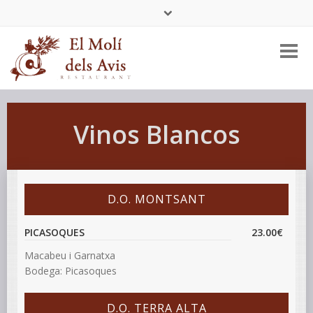
Tel:
+34 977 456 404
Vinos Blancos
D.O. MONTSANT
PICASOQUES
23.00€
Macabeu i Garnatxa
Bodega: Picasoques
D.O. TERRA ALTA