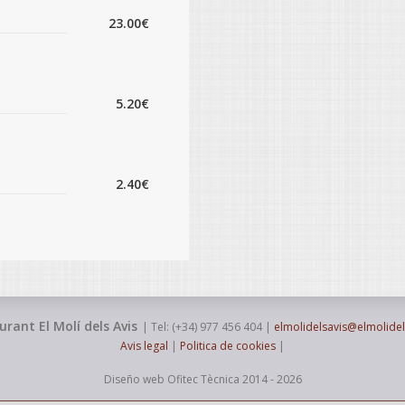
23.00€
5.20€
2.40€
urant El Molí dels Avis
| Tel: (+34) 977 456 404 |
elmolidelsavis@elmolide
Avis legal
|
Politica de cookies
|
Diseño web
Ofitec Tècnica 2014 - 2026